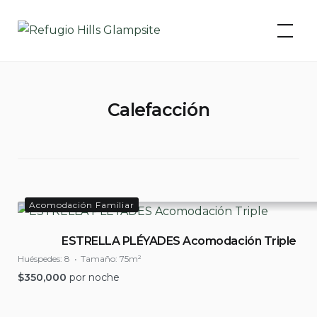
Skip
to
content
Calefacción
Acomodación Familiar
ESTRELLA PLÉYADES Acomodación Triple
Huéspedes:
8
Tamaño:
75m²
$
350,000
por noche