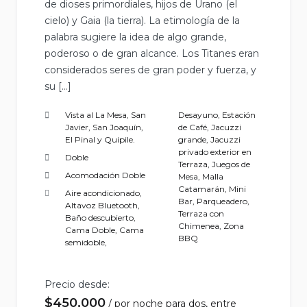
de dioses primordiales, hijos de Urano (el
cielo) y Gaia (la tierra). La etimología de la
palabra sugiere la idea de algo grande,
poderoso o de gran alcance. Los Titanes eran
considerados seres de gran poder y fuerza, y
su […]
Vista al La Mesa, San
Desayuno
,
Estación
Javier, San Joaquín,
de Café
,
Jacuzzi
El Pinal y Quipile.
grande
,
Jacuzzi
privado exterior en
Doble
Terraza
,
Juegos de
Acomodación Doble
Mesa
,
Malla
Catamarán
,
Mini
Aire acondicionado
,
Bar
,
Parqueadero
,
Altavoz Bluetooth
,
Terraza con
Baño descubierto
,
Chimenea
,
Zona
Cama Doble
,
Cama
BBQ
semidoble
,
Precio desde:
$
450,000
por noche