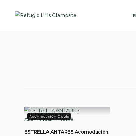
Skip
to
R
content
Acomodación Doble
ESTRELLA ANTARES Acomodación