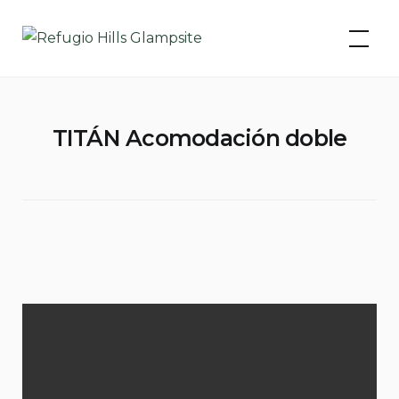
Skip
to
content
TITÁN Acomodación doble