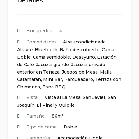
Detalles
Huéspedes:
4
Comodidades
Aire acondicionado
,
Altavoz Bluetooth
,
Baño descubierto
,
Cama
Doble
,
Cama semidoble
,
Desayuno
,
Estación
de Café
,
Jacuzzi grande
,
Jacuzzi privado
exterior en Terraza
,
Juegos de Mesa
,
Malla
Catamarán
,
Mini Bar
,
Parqueadero
,
Terraza con
Chimenea
,
Zona BBQ
Vista:
Vista al La Mesa, San Javier, San
Joaquín, El Pinal y Quipile.
Tamaño:
86m²
Tipo de cama:
Doble
Categorías:
Acomodación Doble