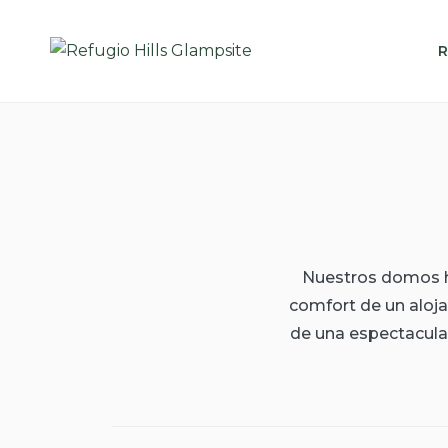
Skip
to
R
content
Nuestros domos ha
comfort de un aloj
de una espectacular