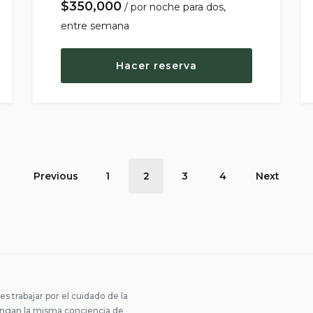
$
350,000
por noche
Hacer reserva
ión
Previous
1
2
3
4
Next
nto
trabajar por el cuidado de la
engan la misma conciencia de