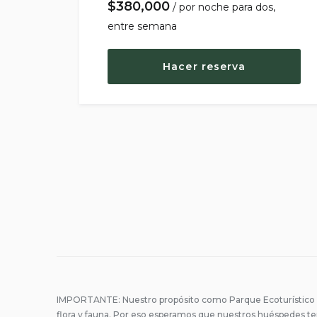
$
380,000
por noche
Hacer reserva
Paginac
de
alojamie
IMPORTANTE: Nuestro propósito como Parque Ecoturístico es 
flora y fauna. Por eso esperamos que nuestros huéspedes t